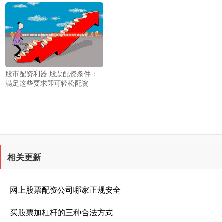
股市配资利器 股票配资条件：
满足这些要求即可轻松配资
相关更新
网上股票配资公司哪家正规安全
买股票加杠杆的三种合法方式