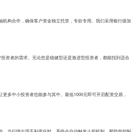
融机构合作，确保客户资金独立托管，专款专用。我们采用银行级加
偏好投资者的需求。无论您是稳健型还是激进型投资者，都能找到适合
更多中小投资者也能参与其中。最低1000元即可开启配资交易，
险。当行情出现不利变化时，系统会自动触发止损机制，帮助您控制