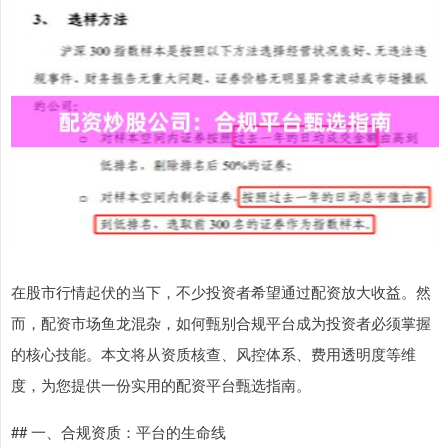
在股市行情起伏的当下，不少投资者希望通过配资放大收益。然
而，配资市场鱼龙混杂，如何甄别合规平台成为投资者必须掌握
的核心技能。本文将从资质核查、风控体系、费用透明度等维
度，为您提供一份实用的配资平台甄选指南。
## 一、合规资质：平台的生命线