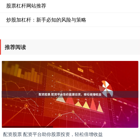
股票杠杆网站推荐
炒股加杠杆：新手必知的风险与策略
推荐阅读
配资股票 配资平台助你股票投资，轻松倍增收益