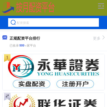
正规配资平台排行
更多
已收录
999
+家平台