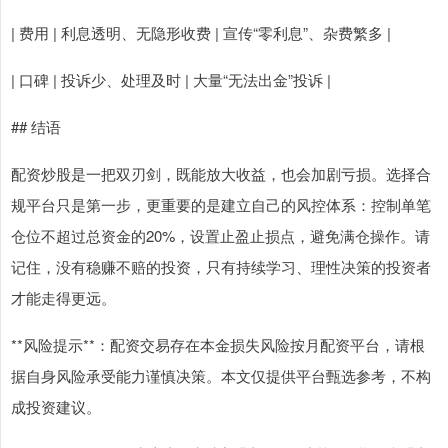
| 费用 | 利息透明、无隐形收费 | 宣传“零利息”、杂费繁多 |
| 口碑 | 投诉少、处理及时 | 大量“无法出金”投诉 |
## 结语
配资炒股是一把双刃剑，既能放大收益，也会加剧亏损。选择合
规平台只是第一步，更重要的是建立自己的风控体系：控制单笔
仓位不超过总资金的20%，设置止盈止损点，避免满仓操作。请
记住，没有稳赚不赔的投资，只有持续学习、理性决策的投资者
才能走得更远。
**风险提示**：配资交易存在本金损失风险按月配资平台，请根
据自身风险承受能力谨慎决策。本文仅提供平台甄选参考，不构
成投资建议。