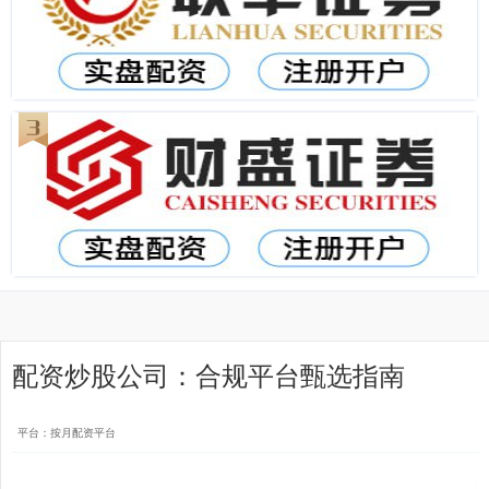
配资炒股公司：合规平台甄选指南
平台：按月配资平台