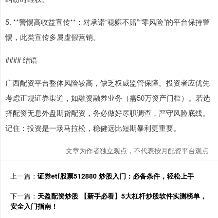
5. **警惕高收益宣传**：对承诺“稳赚不赔”“零风险”的平台保持警
惕，此类宣传多属虚假营销。
#### 结语
广西配资平台整体风险较高，缺乏权威监管保障。投资者应优先
考虑正规证券渠道，如融资融券业务（需50万资产门槛）。若选
择配资无息外盘期货配资，务必做好尽职调查，严守风险底线。
记住：投资是一场马拉松，稳健远比短期暴利更重要。
文章为作者独立观点，不代表按月配资平台观点
上一篇：
证券etf股票512880 炒股入门：必备条件，轻松上手
下一篇：
天盈配资炒股 【新手必看】5大杠杆炒股软件实测榜单，
安全入门指南！