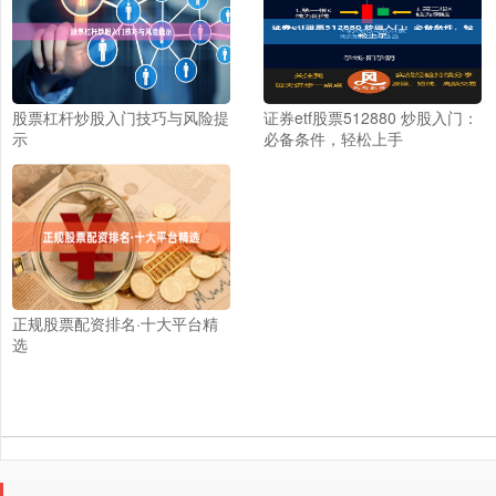
股票杠杆炒股入门技巧与风险提
证券etf股票512880 炒股入门：
示
必备条件，轻松上手
正规股票配资排名·十大平台精
选